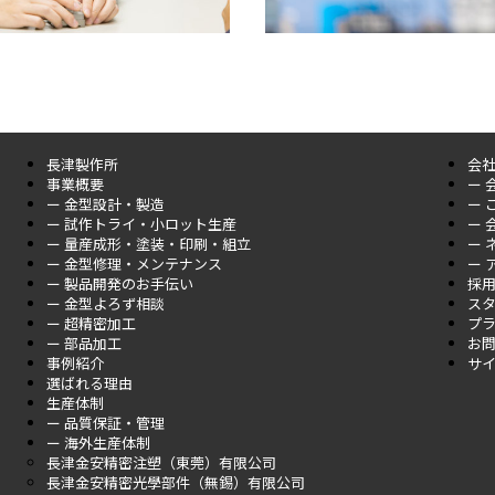
長津製作所
会
事業概要
ー 
ー 金型設計・製造
ー 
ー 試作トライ・小ロット生産
ー 
ー 量産成形・塗装・印刷・組立
ー 
ー 金型修理・メンテナンス
ー 
ー 製品開発のお手伝い
採
ー 金型よろず相談
ス
ー 超精密加工
プ
ー 部品加工
お
事例紹介
サ
選ばれる理由
生産体制
ー 品質保証・管理
ー 海外生産体制
長津金安精密注塑（東莞）有限公司
長津金安精密光學部件（無錫）有限公司