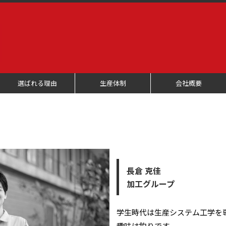
選ばれる理由
生産体制
会社概要
⻑倉 克佳
加工グループ
学⽣時代は⽣産システム⼯学を
趣味は釣りです。