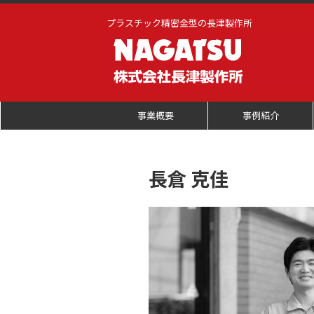
プラスチック精密金型の長津製作所
事業概要
事例紹介
⻑倉 克佳