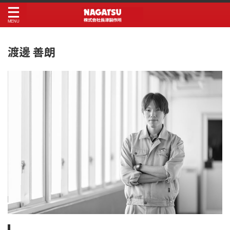
渡邊 善朗