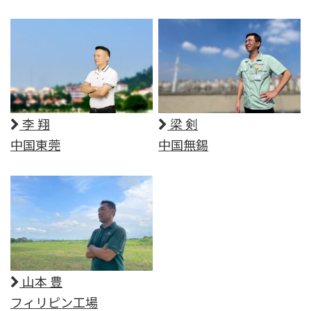
李 翔
梁 剣
中国東莞
中国無錫
山本 豊
フィリピン工場