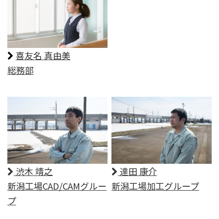
喜友名 真由美
総務部
渋木 靖之
達田 康介
新潟工場CAD/CAMグルー
新潟工場加工グループ
プ