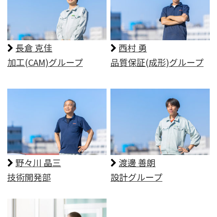
⻑倉 克佳
⻄村 勇
加工(CAM)グループ
品質保証(成形)グループ
野々川 晶三
渡邊 善朗
技術開発部
設計グループ