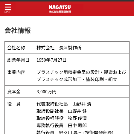
会社情報
会社名称
株式会社 長津製作所
創業年月日
1950年7月27日
事業内容
プラスチック用精密金型の設計・製造および
プラスチック成形加工・塗装印刷・組立
資本金
3,000万円
役 員
代表取締役社長 山野井 清
取締役副社長 山野井 健
取締役相談役 牧野 俊清
専務執行役員 田中 司郎
執行役員 野々川 晶三 (技術開発部長)