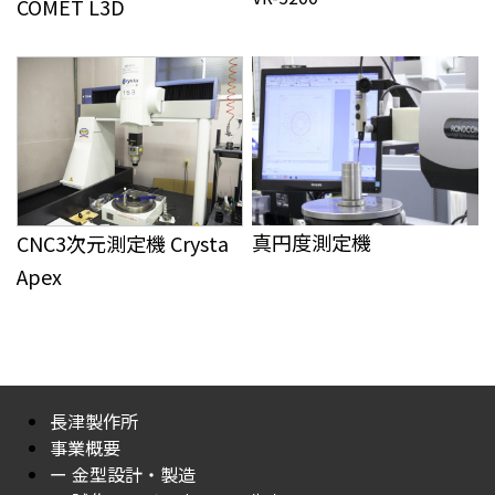
COMET L3D
真円度測定機
CNC3次元測定機 Crysta
Apex
長津製作所
事業概要
ー 金型設計・製造