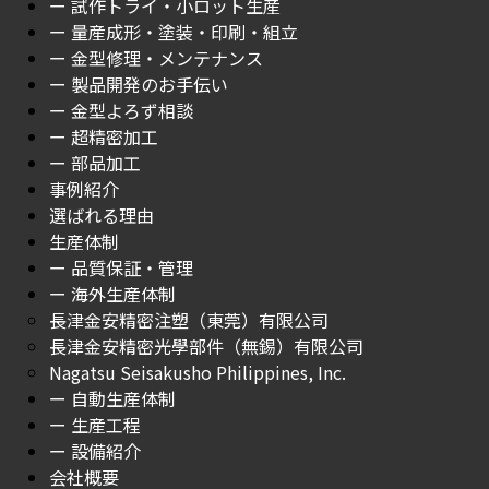
ー 試作トライ・小ロット生産
ー 量産成形・塗装・印刷・組立
ー 金型修理・メンテナンス
ー 製品開発のお手伝い
ー 金型よろず相談
ー 超精密加工
ー 部品加工
事例紹介
選ばれる理由
生産体制
ー 品質保証・管理
ー 海外生産体制
長津金安精密注塑（東莞）有限公司
長津金安精密光學部件（無錫）有限公司
Nagatsu Seisakusho Philippines, Inc.
ー 自動生産体制
ー 生産工程
ー 設備紹介
会社概要